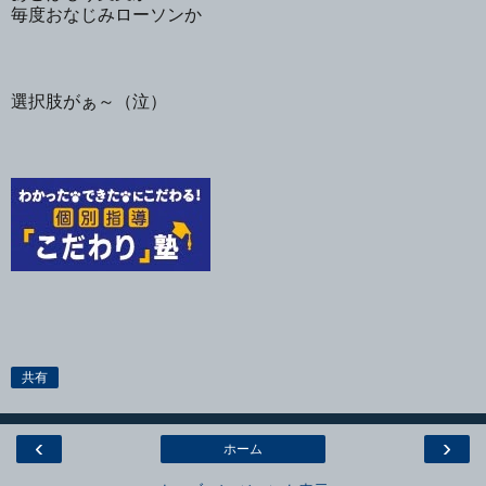
毎度おなじみローソンか
選択肢がぁ～（泣）
共有
‹
›
ホーム