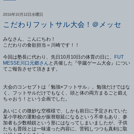
2016年10月12日水曜日
こだわりフットサル大会！＠メッセ
みなさん、こんにちわ！
こだわりの食欲担当＝川崎です！！
今回は塾長に代わり、先日10月10日の体育の日に、
FUT
MESSE川口元郷さん
と共催した『学蹴ゲーム大会』につい
てご報告させて頂きます。
大会のコンセプトは「勉強×フットサル」。勉強だけではな
く、フットサルだけでもなく、頭と体の両方まるごと鍛え
ちゃおう！という企画でした。
あいにくの微妙な空模様で、しかも前日に予定されていた
某小学校の運動会が振替順延になるという不幸もあり、参
加者も少数精鋭という形にはなってしまいましたが、子供
たちも普段とは一味違った内容に、苦戦しつつも真剣に取