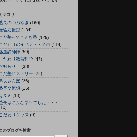
カテゴリ
塾長のつぶやき
(160)
受験応援記
(134)
こだ塾ってこんな塾
(125)
こだわりのイベント・企画
(114)
熱血講師陣
(59)
こだわり教育哲学
(47)
お知らせ！
(38)
こだ塾ヒストリー
(28)
塾長さんぽ
(26)
塾長交流録
(15)
Ｑ＆Ａ
(13)
塾長はこんな学生でした・・・
(10)
こだわりグッズ
(9)
このブログを検索