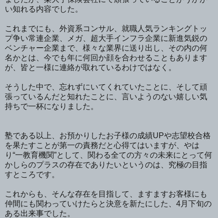
い知れる内容でした。
これまでにも、外資系コンサル、就職人気ランキングトッ
プ争い常連企業、メガ、超大手インフラ企業に新進気鋭の
ベンチャー企業まで、様々な業界に送り出し、その内の何
名かとは、今でも年に何回か顔を合わせることもあります
が、皆と一様に連絡が取れているわけではなく。
そうした中で、忘れずにいてくれていたことに、そして頑
張っているんだと知れたことに、言いようのない嬉しい気
持ちで一杯になりました。
塾である以上、お預かりしたお子様の成績UPや志望校合格
を果たすことが第一の責務だと心得てはいますが、やは
り“一教育機関”として、関わる全ての方々の未来にとって何
かしらのプラスの存在でありたいというのは、究極の目指
すところです。
これからも、そんな存在を目指して、ますますお客様にも
仲間にも関わっていけたらと決意を新たにした、4月下旬の
ある出来事でした。