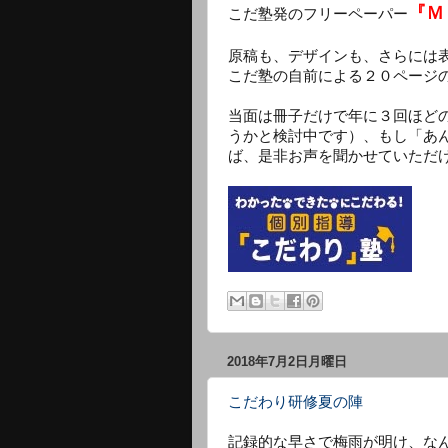
『Ｍ
こだ塾発のフリーペーパー
原稿も、デザインも、さらには
こだ塾の自前による２０ページ
当面は冊子だけで年に３回ほど
うかと検討中です）、もし「あ
ば、是非お声を聞かせていただ
2018年7月2日月曜日
こだわり研修夏の陣
記録的な早さで梅雨が明け、なん