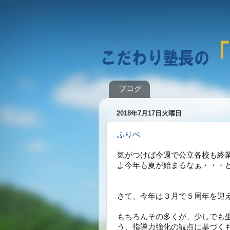
ブログ
2018年7月17日火曜日
ふりぺ
気がつけば今週で公立各校も終
よ今年も夏が始まるなぁ・・・
さて、今年は３月で５周年を迎
もちろんその多くが、少しでも
う、指導力強化の観点に基づく