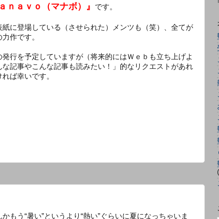
ａｎａｖｏ（マナボ）』
です。
表紙に登場している（させられた）メンツも（笑）、全てが
の力作です。
の発行を予定していますが（将来的にはＷｅｂも立ち上げよ
んな記事やこんな記事も読みたい！」的なリクエストがあれ
ければ幸いです。
かもう“暑い”というより“熱い”ぐらいに夏になっちゃいま