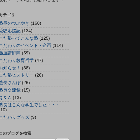
カテゴリ
塾長のつぶやき
(160)
受験応援記
(134)
こだ塾ってこんな塾
(125)
こだわりのイベント・企画
(114)
熱血講師陣
(59)
こだわり教育哲学
(47)
お知らせ！
(38)
こだ塾ヒストリー
(28)
塾長さんぽ
(26)
塾長交流録
(15)
Ｑ＆Ａ
(13)
塾長はこんな学生でした・・・
(10)
こだわりグッズ
(9)
このブログを検索