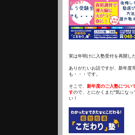
実は年明けに入塾受付を再開し
ありがたいお話ですが、新年度
も・・・です。
そこで、
新年度のご入塾につい
す
ので、とにかくまだ“気になっ
い！