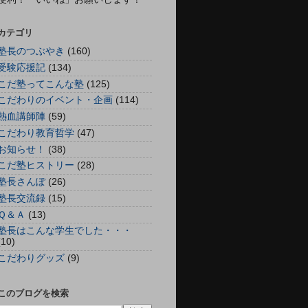
カテゴリ
塾長のつぶやき
(160)
受験応援記
(134)
こだ塾ってこんな塾
(125)
こだわりのイベント・企画
(114)
熱血講師陣
(59)
こだわり教育哲学
(47)
お知らせ！
(38)
こだ塾ヒストリー
(28)
塾長さんぽ
(26)
塾長交流録
(15)
Ｑ＆Ａ
(13)
塾長はこんな学生でした・・・
(10)
こだわりグッズ
(9)
このブログを検索