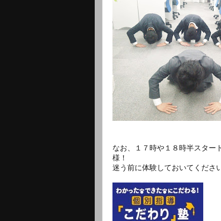
なお、１７時や１８時半スター
様！
迷う前に体験しておいてくださ