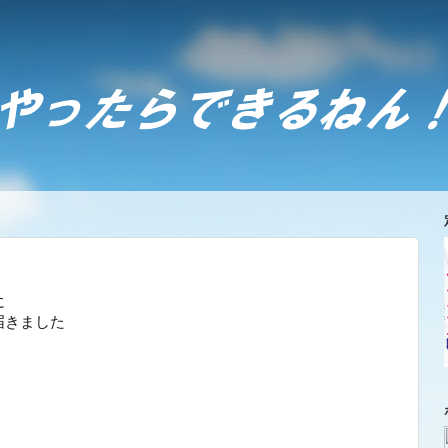
に
届きました