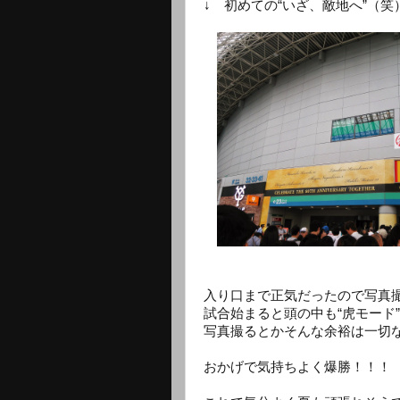
↓ 初めての“いざ、敵地へ”（笑
入り口まで正気だったので写真
試合始まると頭の中も“虎モード
写真撮るとかそんな余裕は一切
おかげで気持ちよく爆勝！！！