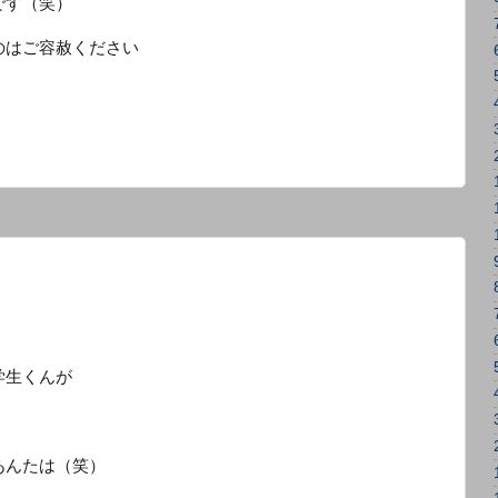
です（笑）
のはご容赦ください
学生くんが
あんたは（笑）