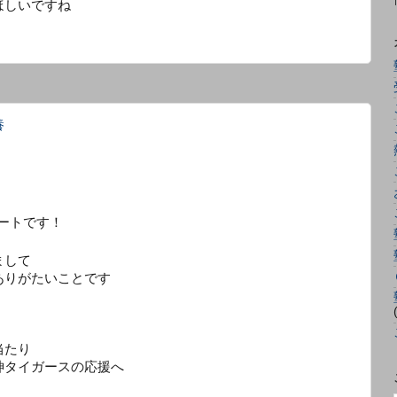
ほしいですね
養
ートです！
まして
ありがたいことです
当たり
神タイガースの応援へ