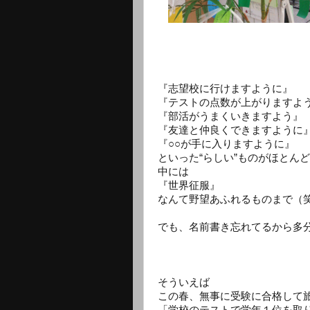
『志望校に行けますように』
『テストの点数が上がりますよ
『部活がうまくいきますよう』
『友達と仲良くできますように
『○○が手に入りますように』
といった“らしい”ものがほとん
中には
『世界征服』
なんて野望あふれるものまで（
でも、名前書き忘れてるから多
そういえば
この春、無事に受験に合格して
「学校のテストで学年１位を取