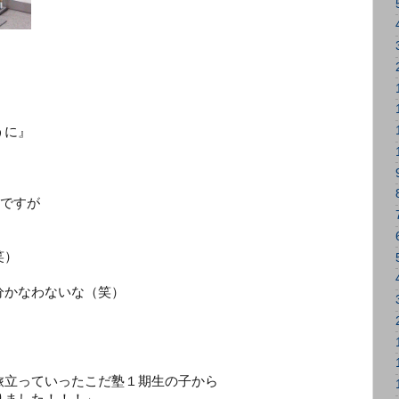
うに』
』
どですが
笑）
分かなわないな（笑）
旅立っていったこだ塾１期生の子から
りました！！！」