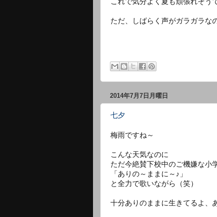
これで気分よく夏も頑張れそう
ただ、しばらく声がガラガラな
2014年7月7日月曜日
七夕
梅雨ですね～
こんな天気なのに
ただ今絶賛下校中のご機嫌な小
「ありの～ままに～♪」
と全力で歌いながら（笑）
十分ありのままに生きてるよ、