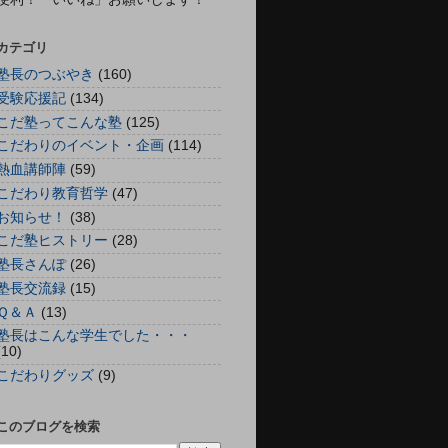
カテゴリ
塾長のつぶやき
(160)
受験応援記
(134)
こだ塾ってこんな塾
(125)
こだわりのイベント・企画
(114)
熱血講師陣
(59)
こだわり教育哲学
(47)
お知らせ！
(38)
こだ塾ヒストリー
(28)
塾長さんぽ
(26)
塾長交流録
(15)
Ｑ＆Ａ
(13)
塾長はこんな学生でした・・・
(10)
こだわりグッズ
(9)
このブログを検索