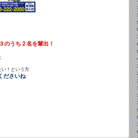
３のうち２名を輩出！
た
たい！という方
くださいね