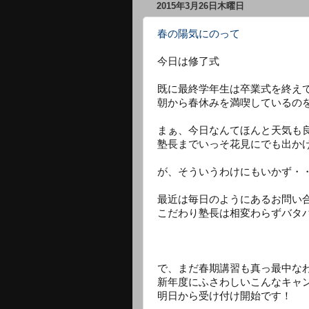
2015年3月26日木曜日
春の陽気にのって
今日は修了式
既に最終学年生は卒業式を終え
朝から春休みを満喫しているの
まぁ、今日なんてほんと天気も
塾長までいっそ花見にでも出か
が、そういうわけにもいかず・
最近は毎日のようにあるお問い
こだわり塾長は相変わらずバタ
で、まだ春期講習も真っ最中な
新年度にふさわしいこんなキャ
明日から受け付け開始です！