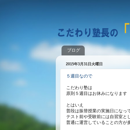
ブログ
2015年3月31日火曜日
５週目なので
こだわり塾は
原則５週目はお休みになります
とはいえ
普段は振替授業の実施日になっ
テスト前や受験前には自習室と
普通に運営していることの方が