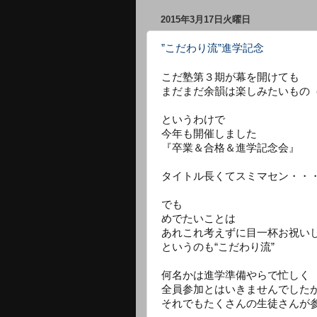
2015年3月17日火曜日
”こだわり流”進学記念
こだ塾第３期が幕を開けても
まだまだ余韻は楽しみたいもの
というわけで
今年も開催しました
『卒業＆合格＆進学記念会』
タイトル長くてスミマセン・・
でも
めでたいことは
あれこれ考えずに目一杯お祝い
というのも“こだわり流”
何名かは進学準備やらで忙しく
全員参加とはいきませんでした
それでもたくさんの生徒さんが