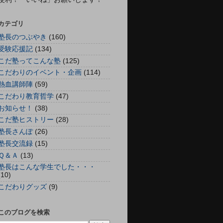
カテゴリ
塾長のつぶやき
(160)
受験応援記
(134)
こだ塾ってこんな塾
(125)
こだわりのイベント・企画
(114)
熱血講師陣
(59)
こだわり教育哲学
(47)
お知らせ！
(38)
こだ塾ヒストリー
(28)
塾長さんぽ
(26)
塾長交流録
(15)
Ｑ＆Ａ
(13)
塾長はこんな学生でした・・・
(10)
こだわりグッズ
(9)
このブログを検索