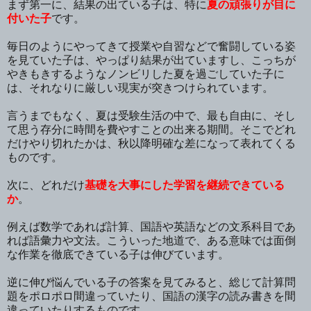
まず第一に、結果の出ている子は、特に
夏の頑張りが目に
付いた子
です。
毎日のようにやってきて授業や自習などで奮闘している姿
を見ていた子は、やっぱり結果が出ていますし、こっちが
やきもきするようなノンビリした夏を過ごしていた子に
は、それなりに厳しい現実が突きつけられています。
言うまでもなく、夏は受験生活の中で、最も自由に、そし
て思う存分に時間を費やすことの出来る期間。そこでどれ
だけやり切れたかは、秋以降明確な差になって表れてくる
ものです。
次に、どれだけ
基礎を大事にした学習を継続できている
か
。
例えば数学であれば計算、国語や英語などの文系科目であ
れば語彙力や文法。こういった地道で、ある意味では面倒
な作業を徹底できている子は伸びています。
逆に伸び悩んでいる子の答案を見てみると、総じて計算問
題をポロポロ間違っていたり、国語の漢字の読み書きを間
違っていたりするものです。