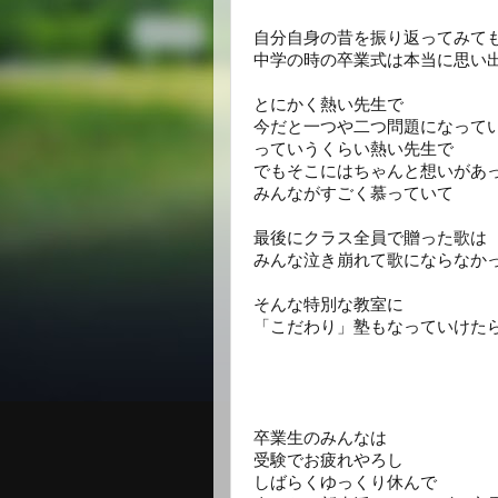
自分自身の昔を振り返ってみて
中学の時の卒業式は本当に思い
とにかく熱い先生で
今だと一つや二つ問題になって
っていうくらい熱い先生で
でもそこにはちゃんと想いがあ
みんながすごく慕っていて
最後にクラス全員で贈った歌は
みんな泣き崩れて歌にならなか
そんな特別な教室に
「こだわり」塾もなっていけた
卒業生のみんなは
受験でお疲れやろし
しばらくゆっくり休んで