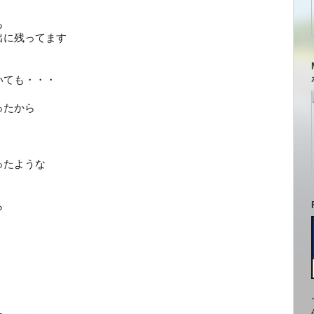
も
出に残ってます
いても・・・
ったから
ったような
ら