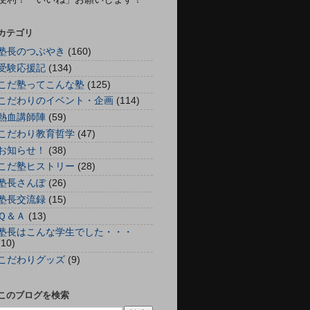
カテゴリ
塾長のつぶやき
(160)
受験応援記
(134)
こだ塾ってこんな塾
(125)
こだわりのイベント・企画
(114)
熱血講師陣
(59)
こだわり教育哲学
(47)
お知らせ！
(38)
こだ塾ヒストリー
(28)
塾長さんぽ
(26)
塾長交流録
(15)
Ｑ＆Ａ
(13)
塾長はこんな学生でした・・・
(10)
こだわりグッズ
(9)
このブログを検索