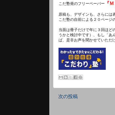
『Ｍ
こだ塾発のフリーペーパー
原稿も、デザインも、さらには
こだ塾の自前による２０ページ
当面は冊子だけで年に３回ほど
うかと検討中です）、もし「あ
ば、是非お声を聞かせていただ
次の投稿