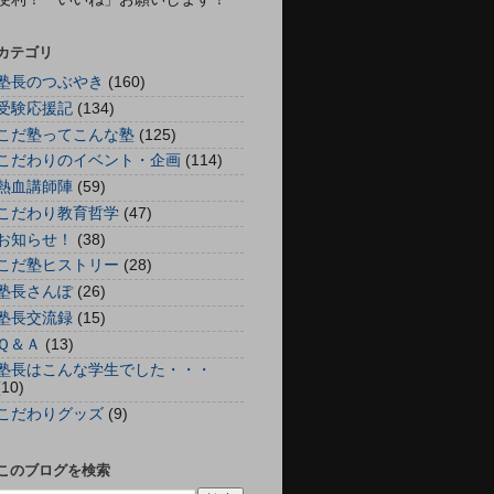
カテゴリ
塾長のつぶやき
(160)
受験応援記
(134)
こだ塾ってこんな塾
(125)
こだわりのイベント・企画
(114)
熱血講師陣
(59)
こだわり教育哲学
(47)
お知らせ！
(38)
こだ塾ヒストリー
(28)
塾長さんぽ
(26)
塾長交流録
(15)
Ｑ＆Ａ
(13)
塾長はこんな学生でした・・・
(10)
こだわりグッズ
(9)
このブログを検索