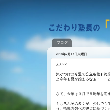
ブログ
2018年7月17日火曜日
ふりぺ
気がつけば今週で公立各校も終
よ今年も夏が始まるなぁ・・・
さて、今年は３月で５周年を迎
もちろんその多くが、少しでも
う、指導力強化の観点に基づく