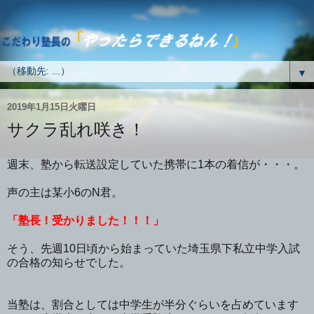
▼
2019年1月15日火曜日
サクラ乱れ咲き！
週末、塾から転送設定していた携帯に1本の着信が・・・。
声の主は某小6のN君。
「塾長！受かりました！！！」
そう、先週10日頃から始まっていた埼玉県下私立中学入試
の合格の知らせでした。
当塾は、割合としては中学生が半分ぐらいを占めています