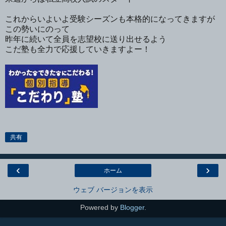
これからいよいよ受験シーズンも本格的になってきますが
この勢いにのって
昨年に続いて全員を志望校に送り出せるよう
こだ塾も全力で応援していきますよー！
共有
‹
›
ホーム
ウェブ バージョンを表示
Powered by
Blogger
.